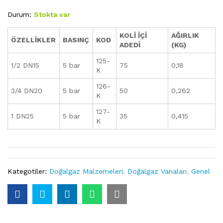
Durum:
Stokta var
KOLİ İÇİ
AĞIRLIK
ÖZELLİKLER
BASINÇ
KOD
ADEDİ
(KG)
125-
1/2 DN15
5 bar
75
0,18
K
126-
3/4 DN20
5 bar
50
0,262
K
127-
1 DN25
5 bar
35
0,415
K
Kategotiler:
Doğalgaz Malzemeleri
,
Doğalgaz Vanaları
,
Genel