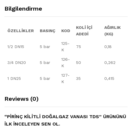
Bilgilendirme
KOLİ İÇİ
AĞIRLIK
ÖZELLİKLER
BASINÇ
KOD
ADEDİ
(KG)
125-
1/2 DN15
5 bar
75
0,18
K
126-
3/4 DN20
5 bar
50
0,262
K
127-
1 DN25
5 bar
35
0,415
K
Reviews (0)
“PIRINÇ KILITLI DOĞALGAZ VANASI TDS” ÜRÜNÜNÜ
ILK INCELEYEN SEN OL.