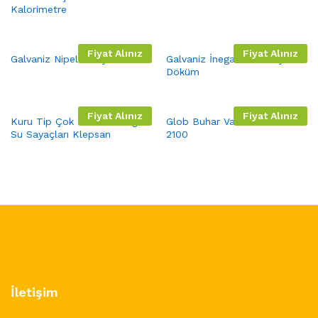
Kalorimetre
Fiyat Alınız
Fiyat Alınız
Galvaniz Nipel Trakya Döküm
Galvaniz İnegal TE Trakya
Döküm
Fiyat Alınız
Fiyat Alınız
Kuru Tip Çok Hüzmeli Soğuk
Glob Buhar Vana PN16 Faf
Su Sayaçları Klepsan
2100
İletişim