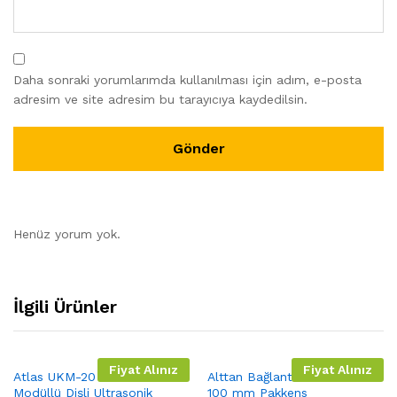
Daha sonraki yorumlarımda kullanılması için adım, e-posta
adresim ve site adresim bu tarayıcıya kaydedilsin.
Henüz yorum yok.
İlgili Ürünler
Fiyat Alınız
Fiyat Alınız
Atlas UKM-20 M-Bus
Alttan Bağlantılı Manometre
Modüllü Dişli Ultrasonik
100 mm Pakkens