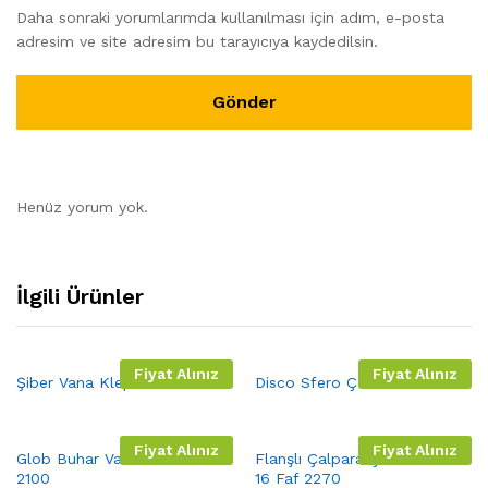
Daha sonraki yorumlarımda kullanılması için adım, e-posta
adresim ve site adresim bu tarayıcıya kaydedilsin.
Henüz yorum yok.
İlgili Ürünler
Fiyat Alınız
Fiyat Alınız
Şiber Vana Klepsan
Disco Sfero Çekvalf Faf 2371
Fiyat Alınız
Fiyat Alınız
Glob Buhar Vana PN16 Faf
Flanşlı Çalpara Çekvalf PN10-
2100
16 Faf 2270