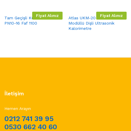
Fiyat Alınız
Fiyat Alınız
Tam Geçişli Küresel Vana
Atlas UKM-20 M-Bus
PN10-16 Faf 1100
Modüllü Dişli Ultrasonik
Kalorimetre
İletişim
Hemen Arayın
0212 741 39 95
0530 662 40 60