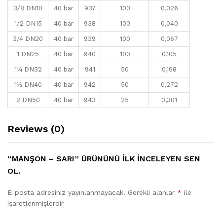
3/8 DN10
40 bar
937
100
0,026
1/2 DN15
40 bar
938
100
0,040
3/4 DN20
40 bar
939
100
0,067
1 DN25
40 bar
940
100
0,105
1¼ DN32
40 bar
941
50
0,168
1½ DN40
40 bar
942
50
0,272
2 DN50
40 bar
943
25
0,301
Reviews (0)
“MANŞON – SARI” ÜRÜNÜNÜ ILK INCELEYEN SEN
OL.
E-posta adresiniz yayınlanmayacak.
Gerekli alanlar
*
ile
işaretlenmişlerdir