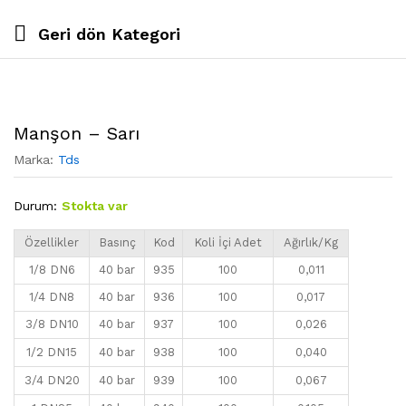
Geri dön
Kategori
Manşon – Sarı
Marka:
Tds
Durum:
Stokta var
Özellikler
Basınç
Kod
Koli İçi Adet
Ağırlık/Kg
1/8 DN6
40 bar
935
100
0,011
1/4 DN8
40 bar
936
100
0,017
3/8 DN10
40 bar
937
100
0,026
1/2 DN15
40 bar
938
100
0,040
3/4 DN20
40 bar
939
100
0,067