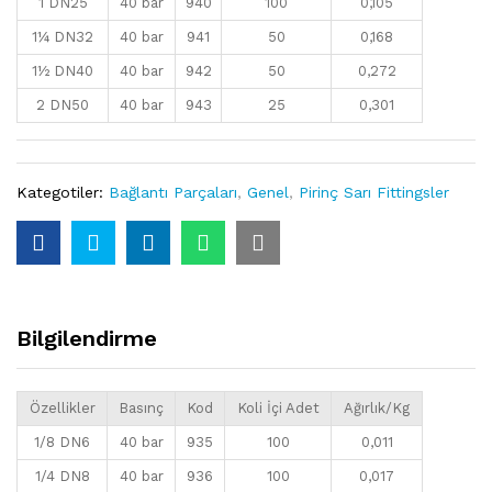
1 DN25
40 bar
940
100
0,105
1¼ DN32
40 bar
941
50
0,168
1½ DN40
40 bar
942
50
0,272
2 DN50
40 bar
943
25
0,301
Kategotiler:
Bağlantı Parçaları
,
Genel
,
Pirinç Sarı Fittingsler
Bilgilendirme
Özellikler
Basınç
Kod
Koli İçi Adet
Ağırlık/Kg
1/8 DN6
40 bar
935
100
0,011
1/4 DN8
40 bar
936
100
0,017